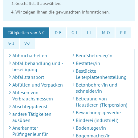
Geschäftsfall auswählen.
Wir zeigen Ihnen die gewünschten Informationen.
Tätigkeiten von A-C
D-F
G-I
J-L
M-O
P-R
S-U
V-Z
Abbrucharbeiten
Berufsbetreuer/in
Abfallbehandlung und -
Bestatter/in
beseitigung
Bestückte
Abfalltransport
Leiterplattenherstellung
Abfüllen und Verpacken
Betonbohrer/in und -
schneider/in
Ablesen von
Verbrauchsmessern
Betreuung von
Haustieren (Tierpension)
Abschleppdienst
Bewachungsgewerbe
andere Tätigkeiten
ausüben
Binderei (industriell)
Anerkannter
Bodenleger/in
Prüfingenieur für
Bogenmacher/in