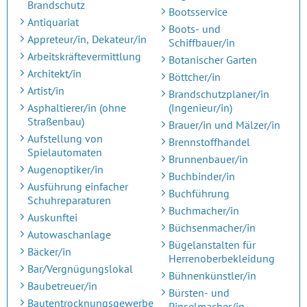
Brandschutz
Bootsservice
Antiquariat
Boots- und
Appreteur/in, Dekateur/in
Schiffbauer/in
Arbeitskräftevermittlung
Botanischer Garten
Architekt/in
Böttcher/in
Artist/in
Brandschutzplaner/in
Asphaltierer/in (ohne
(Ingenieur/in)
Straßenbau)
Brauer/in und Mälzer/in
Aufstellung von
Brennstoffhandel
Spielautomaten
Brunnenbauer/in
Augenoptiker/in
Buchbinder/in
Ausführung einfacher
Buchführung
Schuhreparaturen
Buchmacher/in
Auskunftei
Büchsenmacher/in
Autowaschanlage
Bügelanstalten für
Bäcker/in
Herrenoberbekleidung
Bar/Vergnügungslokal
Bühnenkünstler/in
Baubetreuer/in
Bürsten- und
Bautentrocknungsgewerbe
Pinselmacher/in