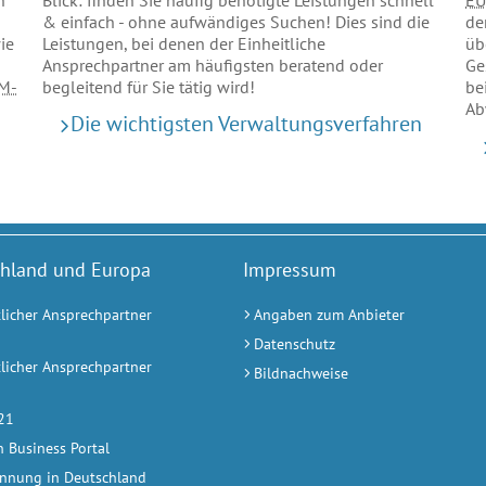
EU
n
Blick: finden Sie häufig benötigte Leistungen schnell
de
& einfach - ohne aufwändiges Suchen! Dies sind die
üb
ie
Leistungen, bei denen der Einheitliche
Ge
Ansprechpartner am häufigsten beratend oder
be
M-
begleitend für Sie tätig wird!
Ab
Die wichtigsten Verwaltungsverfahren
hland und Europa
Impressum
tlicher Ansprechpartner
Angaben zum Anbieter
Datenschutz
tlicher Ansprechpartner
Bildnachweise
a
 21
 Business Portal
nnung in Deutschland