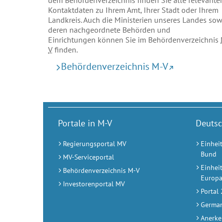
dem Behördenverzeichnis finden Sie alle relevante
Kontaktdaten zu Ihrem Amt, Ihrer Stadt oder Ihrem
Landkreis. Auch die Ministerien unseres Landes sow
deren nachgeordnete Behörden und
Einrichtungen können Sie im Behördenverzeichnis
V
finden.
Behördenverzeichnis M-V
Portale in M-V
Deutsc
Regierungsportal MV
Einhei
Bund
MV-Serviceportal
Einhei
Behördenverzeichnis M-V
Europ
Investorenportal MV
Portal
German
Anerke